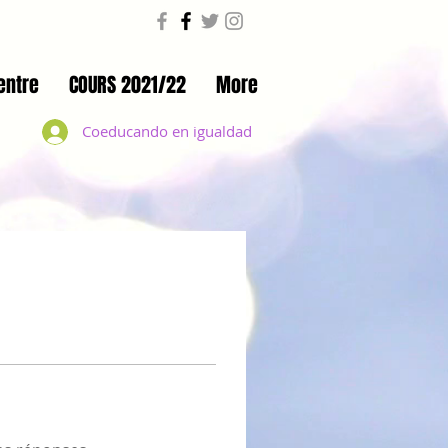
entre
COURS 2021/22
More
Coeducando en igualdad