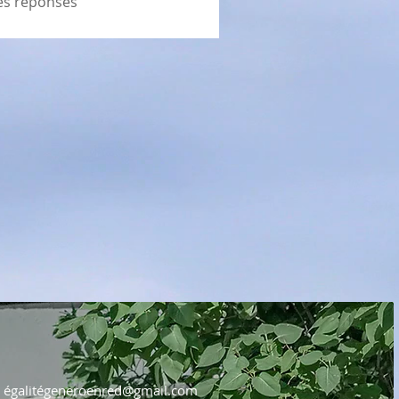
es réponses
égalité
generoenred@gmail.com