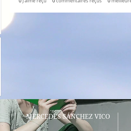
0
J'aime reçu
0
commentaires reçus
0
meilleur
MERCEDES SÁNCHEZ VICO