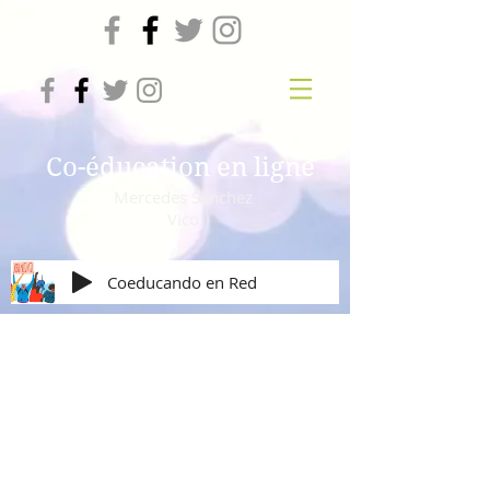
Co-éducation en ligne
Mercedes Sanchez
Vico
Coeducando en Red
Igualdad de Género