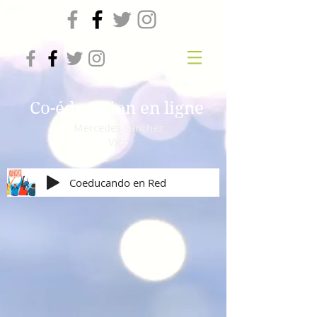
Co-éducation en ligne
Mercedes Sanchez
Vico
Coeducando en Red