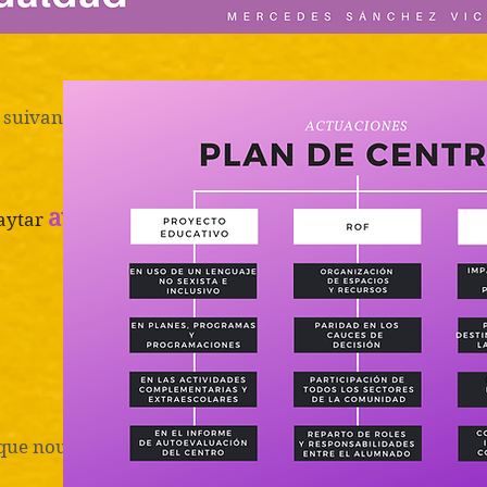
suivant, vous pourrez consulter le Plan Égalité :
avec une perspective de genre.
Baytar
Cours 20
étapes à su
ue nous joignons, vous pouvez voir les