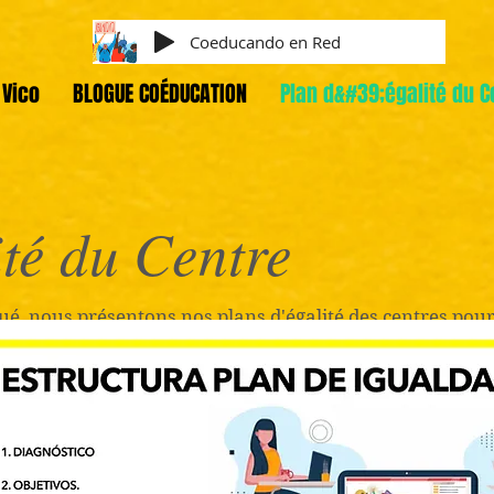
Coeducando en Red
Vico
BLOGUE COÉDUCATION
Plan d&#39;égalité du C
ité du Centre
é, nous présentons nos plans d'égalité des centres pour