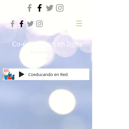
Co-éducation en ligne
Mercedes Sanchez
Vico
Coeducando en Red