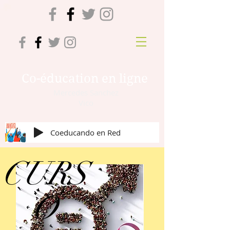
Co-éducation en ligne
Mercedes Sanchez
Vico
Coeducando en Red
CURS
O