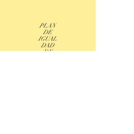
PLAN
DE
IGUAL
DAD
DE
CENTR
O
MERCEDES SÁNCHEZ
VICO
ÉDUCATION MIXTE
IES AL-BAYTAR