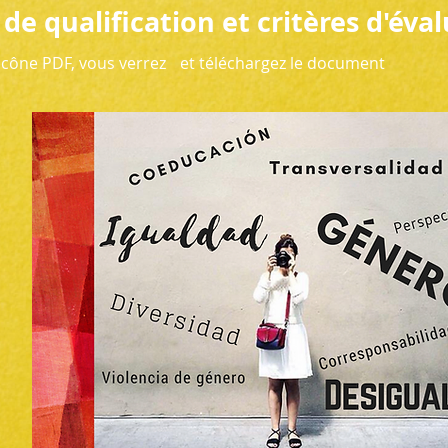
de qualification et critères d'éval
'icône PDF, vous verrez
et téléchargez le document