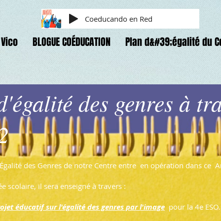
Coeducando en Red
Vico
BLOGUE COÉDUCATION
Plan d&#39;égalité du C
d'égalité des genres à tr
2
l'Égalité des Genres de notre Centre entre
en opération dans ce
A
 scolaire, il sera enseigné à travers :
​​
ojet éducatif sur l'égalité des genres par l'image
pour la 4e ESO.