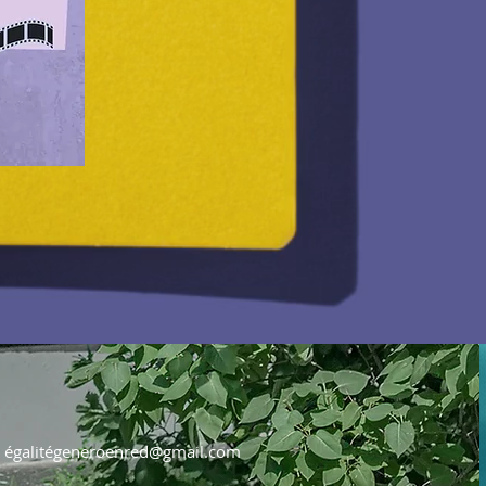
égalité
generoenred@gmail.com