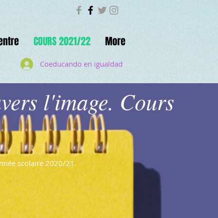
entre
COURS 2021/22
More
Coeducando en igualdad
avers l'image. Cours
nnée scolaire 2020/21.