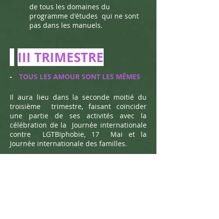
de tous les domaines du
programme d'études
qui ne sont
pas dans les manuels.
I
III TRIMESTRE
-
TOUS LES AMOUR SONT LES MÊMES
Il aura lieu dans la seconde moitié du
troisième
trimestre, faisant coïncider
une partie de ses activités avec la
célébration de la
Journée internationale
contre
LGTBIphobie, 17
Mai et la
Journée internationale des familles.
Les objectifs poursuivis pour répondre à
cette unité seront :
Rendre visible le collectif LGTBIQ.
Comprendre l'importance de ce
que signifie respecter les
différentes orientations sexuelles.