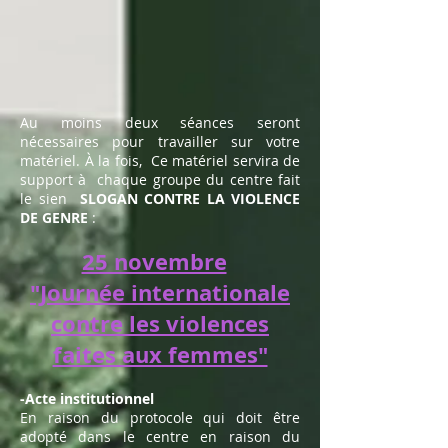
Au moins deux séances seront
nécessaires pour travailler sur votre
matériel. À la fois,
Ce matériel servira de
support à
chaque groupe du centre fait
le sien
SLOGAN CONTRE LA VIOLENCE
DE GENRE
:
25 novembre
"Journée internationale
contre les violences
faites aux femmes"
-Acte institutionnel
En raison du protocole qui doit être
adopté dans le centre en raison du