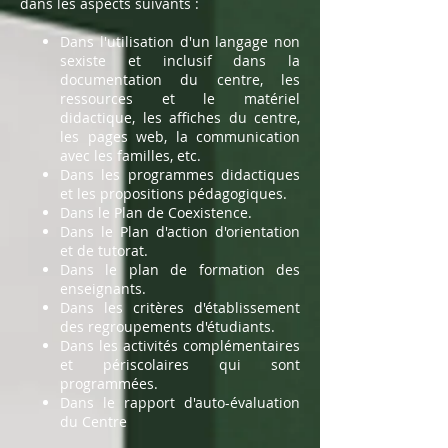
dans les aspects suivants :
Dans l'utilisation d'un langage non
sexiste et inclusif dans la
documentation du centre, les
ressources et le matériel
didactique, les affiches du centre,
les pages web, la communication
avec les familles, etc.
Dans les programmes didactiques
et les propositions pédagogiques.
Dans le Plan de Coexistence.
Dans le Plan d'action d'orientation
et de tutorat.
Dans le plan de formation des
enseignants.
Dans les critères d'établissement
des regroupements d'étudiants.
Dans les activités complémentaires
et périscolaires qui sont
programmées.
Dans le rapport d'auto-évaluation
du Centre