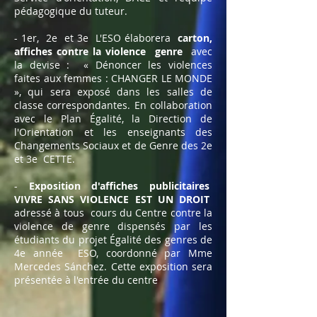
pédagogique du tuteur.
- 1er,
2e
et 3e
L'ESO élaborera
carton,
affiches contre la violence
genre
avec
la devise :
« Dénoncer les violences
faites aux femmes : CHANGER LE MONDE
», qui sera exposé dans les salles de
classe correspondantes. En collaboration
avec le Plan Égalité, la Direction de
l'Orientation et les enseignants des
Changements Sociaux et de Genre des 2e
et 3e
CETTE.
-
Exposition d'affiches publicitaires
VIVRE SANS VIOLENCE EST UN DROIT
adressé à tous
cours du Centre contre la
violence de genre dispensés par les
étudiants du projet Égalité des genres de
4e année
ESO, coordonné par Mme
Mercedes Sánchez. Cette exposition sera
présentée à l'entrée du centre