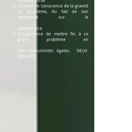
ce fléau social
La prise de conscience de la gravité
du problème, du fait de son
empreinte sur le
adolescence
L'importance de mettre fin à ce
grave problème en
Des masculinités égales.
DEUX
SÉANCES.