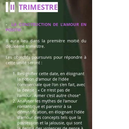
I
II
TRIMESTRE
-
LA CONSTRUCTION DE L'AMOUR EN
POSITIF.
Il aura lieu dans la première moitié du
deuxième trimestre.
Les objectifs poursuivis pour répondre à
cette unité seront :
Resignifier cette date, en éloignant
la notion d'amour de l'idée
commerciale que l'on s'en fait, avec
la devise : « Ce n'est pas de
l'amour. Aimer c'est autre chose"
Analyser les mythes de l'amour
romantique et parvenir à sa
démystification, en éloignant l'idée
d'amour des concepts tels que la
possession et la jalousie, qui sont
le germe des violences de genre à