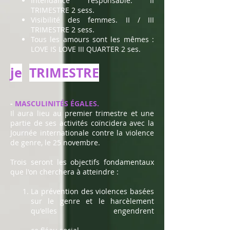
Intendance responsable. II
TRIMESTRE 2 sess.
Visibilité des femmes. II / III
TRIMESTRE 2 sess.
Tous les amours sont les mêmes :
LOVE IS LOVE III QUARTER 2 ses.
je
TRIMESTRE
-
MASCULINITÉS ÉGALES.
Il aura lieu au premier trimestre et une
partie de ses activités coïncidera avec la
Journée internationale contre la violence
de genre, le 25 novembre.
Trois seront les objectifs fondamentaux
que l'on cherchera à atteindre :
La prévention des violences basées
sur le genre et le harcèlement
qu'elles engendrent