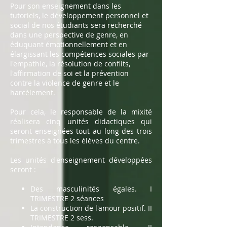
Pour son enseignement dans les
tutoriels, le développement personnel et
social de nos étudiants sera recherché
dans une perspective de genre, en
éduquant émotionnellement et en
élargissant les compétences sociales par
l'empathie, la résolution de conflits,
l'affirmation de soi et la prévention
contre la violence de genre et le
harcèlement.
Pour cela, le responsable de la mixité
réalisera cinq unités didactiques qui
seront enseignées tout au long des trois
trimestres à tous les élèves du centre.
Les unités d'enseignement développées
seront :
Des masculinités égales. I
TRIMESTRE 2 séances
La construction de l'amour positif. II
TRIMESTRE 2 sess.