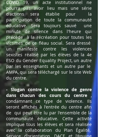
COVID 19, un acte institutionnel ne
pourra pas avoir lieu mais une série
d'actions sera établie pour
la
participation de toute la communauté
éducative. Sera toujours sauvé
une
minute de silence dans l'heure qui
précède
à la récréation pour toutes les
victimes de ce fléau social. Sera dressé
un manifeste contre les violences
sexistes réalisé par les élèves de la 4e
ESO du Gender Equality Project, un autre
par les enseignants et un autre par le
AMPA, qui sera téléchargé sur le site Web
du centre.
- Slogan contre la violence de genre
dans chacun des cours du centre
,
condamnant ce type de violence. Ils
seront affichés à l'entrée du centre afin
de
qui peut être lu par l'ensemble de la
communauté éducative. Cette activité
implique tous les élèves et sera réalisée
avec la collaboration du Plan Égalité,
Service d'orientation, DACE et l'équipe