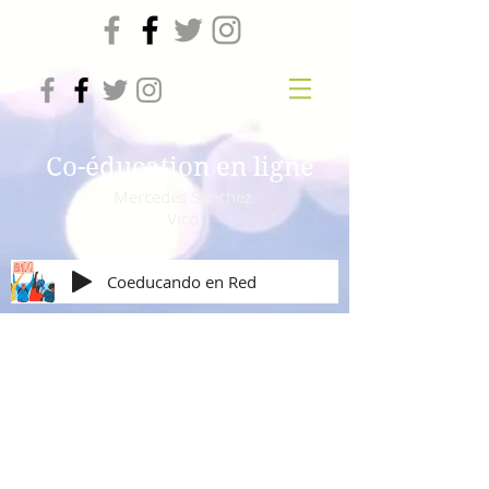
Co-éducation en ligne
Mercedes Sanchez
Vico
Coeducando en Red
Violencia de Género