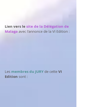
Lien vers le
site de la Délégation de
Malaga
avec l'annonce de la VI Edition :
Les
membres du JURY
de cette
VI
Edition
sont :