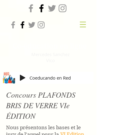
Co-éducation en ligne
Mercedes Sanchez
Vico
Coeducando en Red
Concours PLAFONDS
BRIS DE VERRE VIe
ÉDITION
Nous présentons les bases et le
jury de l'appel pour la
VI Edition