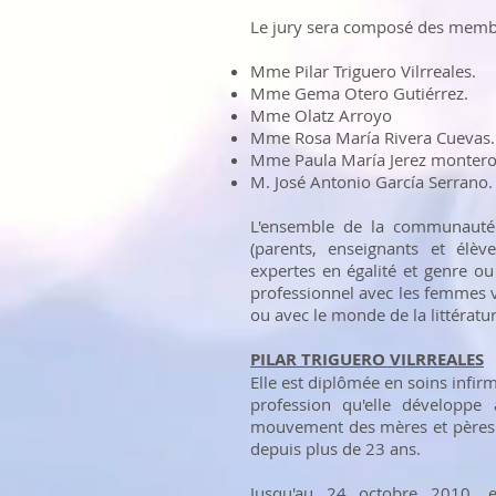
Le jury sera composé des membr
Mme Pilar Triguero Vilrreales.
Mme Gema Otero Gutiérrez.
Mme Olatz Arroyo
Mme Rosa María Rivera Cuevas.
Mme Paula María Jerez montero 
M. José Antonio García Serrano.
L'ensemble de la communauté 
(parents, enseignants et élèv
expertes en égalité et genre ou 
professionnel avec les femmes v
ou avec le monde de la littératur
PILAR TRIGUERO VILRREALES
Elle est diplômée en soins infir
profession qu'elle développe
mouvement des mères et pères d
depuis plus de 23 ans.
Jusqu'au 24 octobre 2010, e