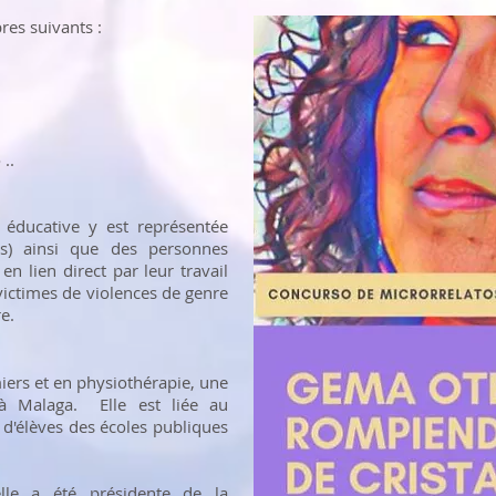
es suivants :
..
éducative y est représentée
es) ainsi que des personnes
en lien direct par leur travail
ictimes de violences de genre
e.
miers et en physiothérapie, une
 à Malaga. Elle est liée au
'élèves des écoles publiques
lle a été présidente de la