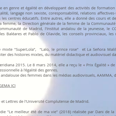
rte en genre et égalité en développant des activités de formation
galité, langage non sexiste, coresponsabilité, relations affectiv
 les centres éducatifs. Entre autres, elle a donné des cours et d
e la femme, la Direction générale de la femme de la Communauté d
mmunauté de Madrid, l'Institut andalou de la jeunesse, le CC
îles Baléares et Pablo de Olavide, les conseils provinciaux, les 
oire mixte "SuperLola", "Lalo, le prince rose" et La Señora Malil
éditer des histoires mixtes, du matériel didactique et audiovisuel 
Meridiana 2015. Le 8 mars 2014, elle a reçu le « Prix Égalité » 
ssionnelle à l'égalité des genres.
on andalouse des femmes dans les médias audiovisuels, AAMMA, 
GEMA ICI
 et Lettres de l'Université Complutense de Madrid.
die "Le meilleur été de ma vie" (2018) réalisée par Dani de la O