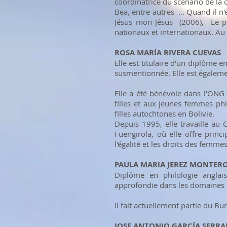
coordinatrice du scénario de la 
Bea, entre autres ... Quand il n'
Jésus mon Jésus (2006), Le pl
nationaux et internationaux. Au 
ROSA MARÍA RIVERA CUEVAS
Elle est titulaire d'un diplôme 
susmentionnée. Elle est égaleme
Elle a été bénévole dans l'ONG
filles et aux jeunes femmes phi
filles autochtones en Bolivie.
Depuis 1995, elle travaille au
Fuengirola, où elle offre prin
l'égalité et les droits des femmes
PAULA MARIA JEREZ MONTER
Diplôme en philologie anglai
approfondie dans les domaines de
Il fait actuellement partie du Bur
JOSE ANTONIO GARCÍA SERR