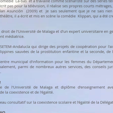
comédie Là-bas et a travaillé comme scénariste sur des séries tel
écrit pas pour la télévision, il réalise ses propres courts métrage
an Asunción (2009) et Je sais seulement que je ne sais rien 
théâtre, il a écrit et mis en scène la comédie Klippan, qui a été 
en droit de l'Université de Malaga et d'un expert universitaire en 
nt médiatrice.
 SETEM-Andalucía qui dirige des projets de coopération pour l'
lippines sauvées de la prostitution enfantine et la seconde, de 
 Centre municipal d'information pour les femmes du Département
cipalement, parmi de nombreux autres services, des conseils jur
.
O
se de l'Université de Malaga et diplôme d'enseignement a
 la coexistence et de l'égalité.
eau consultatif sur la coexistence scolaire et l'égalité de la Délég
ANO