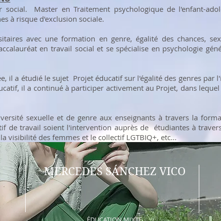
ur social. Master en Traitement psychologique de l'enfant-ad
es à risque d'exclusion sociale.
sitaires avec une formation en genre, égalité des chances, sexu
calauréat en travail social et se spécialise en psychologie géné
 il a étudié le sujet Projet éducatif sur l'égalité des genres par l
catif, il a continué à participer activement au Projet, dans lequel
diversité sexuelle et de genre aux enseignants à travers la form
tif de travail soient l'intervention auprès de étudiantes à travers
la visibilité des femmes et le collectif LGTBIQ+, etc...
MERCEDES SÁNCHEZ VICO
ÉDUCATION MIXTE