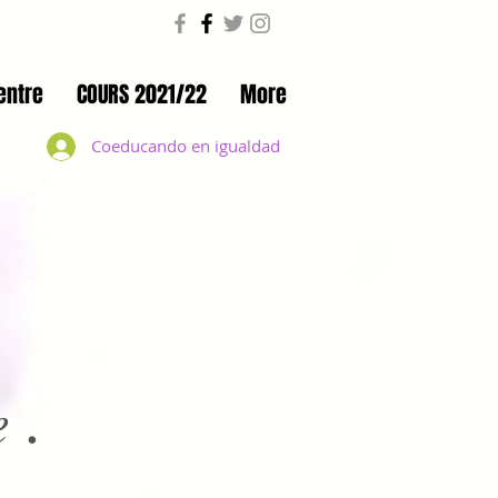
entre
COURS 2021/22
More
Coeducando en igualdad
.
e