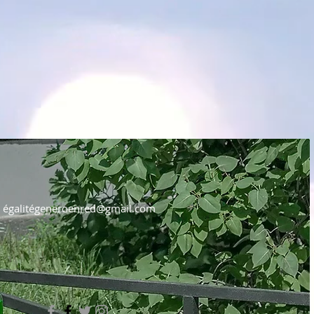
égalité
generoenred@gmail.com