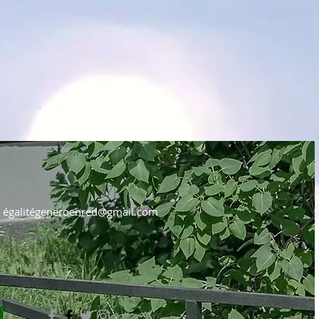
égalité
generoenred@gmail.com